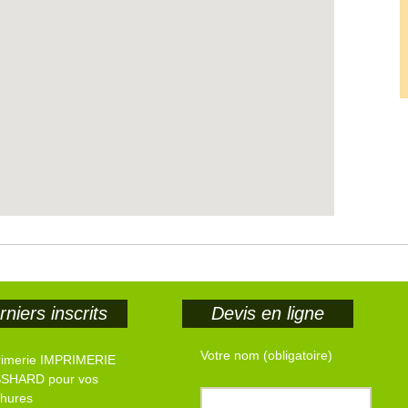
niers inscrits
Devis en ligne
Votre nom (obligatoire)
rimerie IMPRIMERIE
SHARD pour vos
chures