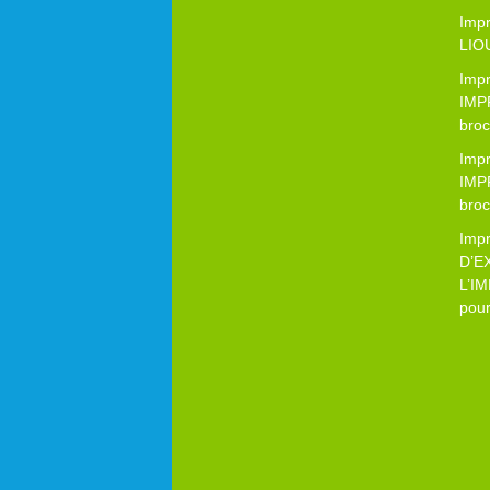
Imp
LIO
Imp
IMP
bro
Imp
IMP
bro
Imp
D’E
L’I
pour