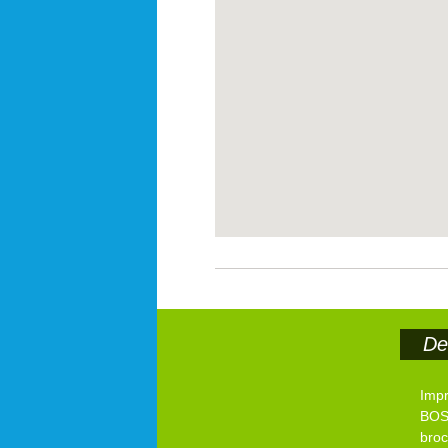
Der
Imp
BOS
bro