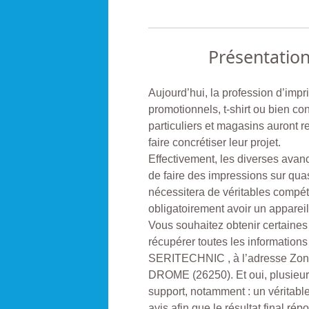
Présentatio
Aujourd’hui, la profession d’imp
promotionnels, t-shirt ou bien co
particuliers et magasins auront 
faire concrétiser leur projet.
Effectivement, les diverses avan
de faire des impressions sur quas
nécessitera de véritables compéte
obligatoirement avoir un apparei
Vous souhaitez obtenir certaine
récupérer toutes les information
SERITECHNIC , à l’adresse Zon
DROME (26250). Et oui, plusieurs
support, notamment : un véritable
avis afin que le résultat final ré