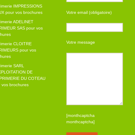
rimerie IMPRESSIONS
UX pour vos brochures
Votre email (obligatoire)
rimerie ADELINET
RIMEUR SAS pour vos
chures
Votre message
rimerie CLOITRE
RIMEURS pour vos
chures
rimerie SARL
XPLOITATION DE
MPRIMERIE DU COTEAU
 vos brochures
[monthcaptcha
monthcaptcha]