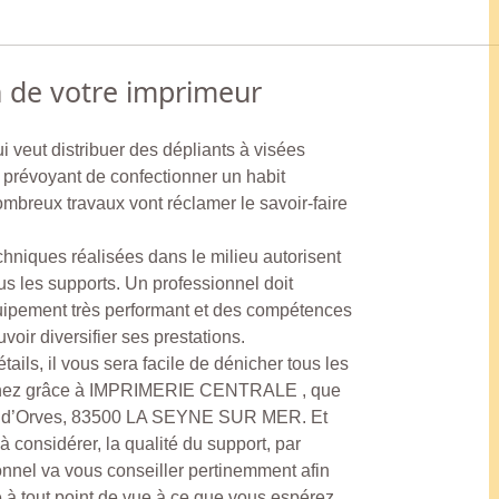
n de votre imprimeur
i veut distribuer des dépliants à visées
r prévoyant de confectionner un habit
mbreux travaux vont réclamer le savoir-faire
chniques réalisées dans le milieu autorisent
s les supports. Un professionnel doit
ipement très performant et des compétences
oir diversifier ses prestations.
ails, il vous sera facile de dénicher tous les
chez grâce à IMPRIMERIE CENTRALE , que
ne d’Orves, 83500 LA SEYNE SUR MER. Et
à considérer, la qualité du support, par
nnel va vous conseiller pertinemment afin
à tout point de vue à ce que vous espérez.