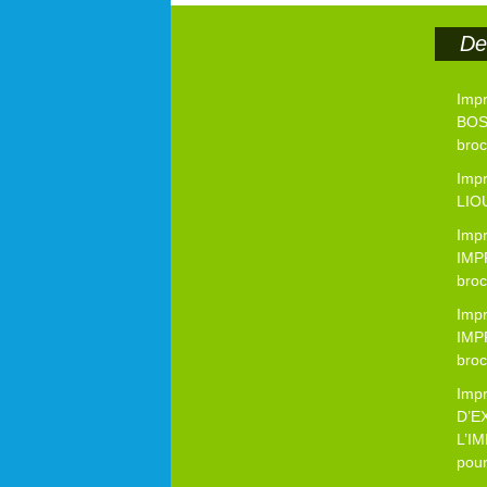
Der
Imp
BOS
bro
Imp
LIO
Imp
IMP
bro
Imp
IMP
bro
Imp
D’E
L’I
pour