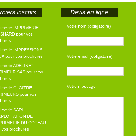
niers inscrits
Devis en ligne
Votre nom (obligatoire)
rimerie IMPRIMERIE
SHARD pour vos
chures
rimerie IMPRESSIONS
UX pour vos brochures
Votre email (obligatoire)
rimerie ADELINET
RIMEUR SAS pour vos
chures
Votre message
rimerie CLOITRE
RIMEURS pour vos
chures
rimerie SARL
XPLOITATION DE
MPRIMERIE DU COTEAU
 vos brochures