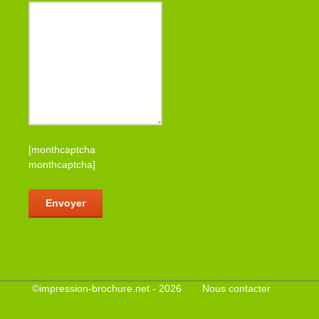
[monthcaptcha
monthcaptcha]
Veuillez laisser ce champ vide.
©
impression-brochure.net
- 2026
Nous contacter