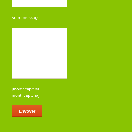
Votre message
[monthcaptcha
monthcaptcha]
Veuillez laisser ce champ vide.