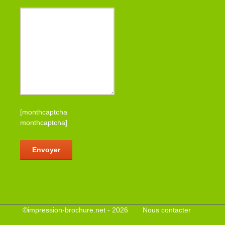
[monthcaptcha
monthcaptcha]
Veuillez laisser ce champ vide.
©
impression-brochure.net
- 2026
Nous contacter